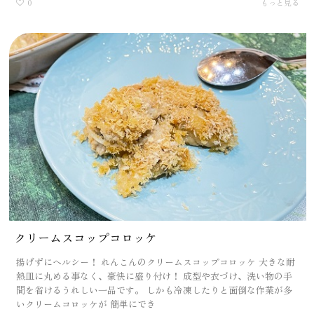
0
もっと見る
クリームスコップコロッケ
揚げずにヘルシー！ れんこんのクリームスコップコロッケ 大きな耐
熱皿に丸める事なく、豪快に盛り付け！ 成型や衣づけ、洗い物の手
間を省けるうれしい一品です。 しかも冷凍したりと面倒な作業が多
いクリームコロッケが 簡単にでき