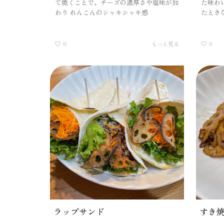
て焼くことで、チーズの濃厚さや塩味が加
た味わ
わり れんこんのシャキシャキ感
たとき
0
もっと見る
0
ラップサンド
すき