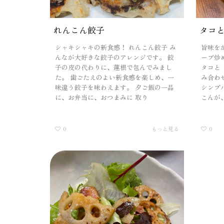
れんこん餃子
タコ
シャキシャキの新食感！ れんこん餃子 み
旨味を
んなが大好きな餃子のアレンジです。 餃
ーブ炒
子の皮の代わりに、蓮根で包んでみまし
タコと
た。 歯ごたえのよい新食感を楽しめ、一
み合わ
味違う餃子を味わえます。 夕ご飯の一品
シンプ
に、お弁当に、おつまみに 取り
こんが
0
もっと見る
0