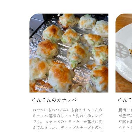
れんこんのカナッペ
れん
おやつにもおつまみにも合う れんこんの
腸活に
カナッペ 蓮根のちょっと変わり種レシピ
が豊富
です。 カナッペのクラッカーを蓮根に変
豆腐を
えてみました。 ディップとチーズをのせ
もちと