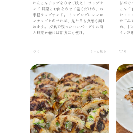
れんこんチップをのせて映え！ ラップサ
甘辛で
ンド 野菜とお肉をのせて巻くだけの、お
こん 
手軽ラップサンド。 トッピングにレンコ
た・・
ンチップをのせれば、見た目も食感も楽し
せてみ
めます。 夕食で残ったハンバーグやお肉
め、甘
と野菜を巻けば朝食にも便利。
イン料
0
もっと見る
0