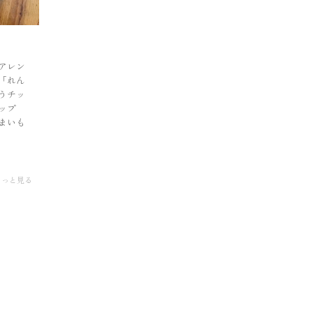
アレン
「れん
うチッ
ップ
まいも
もっと見る