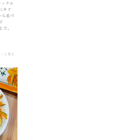
ナックエ
にサク
から名づ
ド
とで、
もっと見る