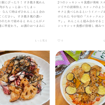
ご飯にぴったり！ すき焼き風れん
2つのシャキシャキ食感が美味 ス
牛肉がちょっと余ってしまっ
ンドウの胡麻和え スナックのよう
・ なんて時はぜひれんこんと合わ
サクと食べられるというイメージ
てください。 すき焼き風の濃い
けられた 今が旬の「スナックエン
めのたれで絡めると れんこんがメ
ウ」。 れんこんと組み合わせるこ
理に早変わり。 お酒のおつまみに
シャキシャキ食感が倍増し 病みつ
もっと見る
0