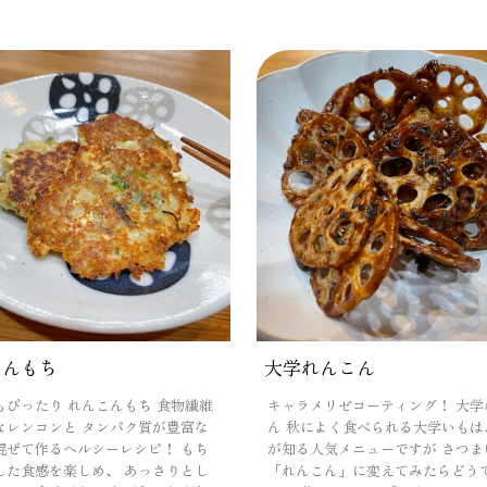
こんもち
大学れんこん
もぴったり れんこんもち 食物繊維
キャラメリゼコーティング！ 大学
なレンコンと タンパク質が豊富な
ん 秋によく食べられる大学いもは
混ぜて作るヘルシーレシピ！ もち
が知る人気メニューですが さつま
した食感を楽しめ、 あっさりとし
「れんこん」に変えてみたらどう