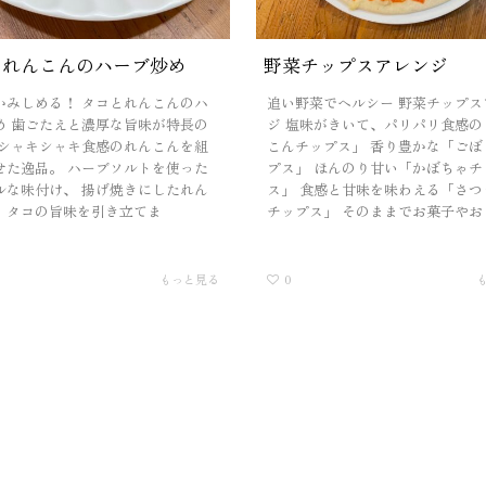
とれんこんのハーブ炒め
野菜チップスアレンジ
かみしめる！ タコとれんこんのハ
追い野菜でヘルシー 野菜チップス
め 歯ごたえと濃厚な旨味が特長の
ジ 塩味がきいて、パリパリ食感の
 シャキシャキ食感のれんこんを組
こんチップス」 香り豊かな「ごぼ
せた逸品。 ハーブソルトを使った
プス」 ほんのり甘い「かぼちゃチ
ルな味付け、 揚げ焼きにしたれん
ス」 食感と甘味を味わえる「さつ
、タコの旨味を引き立てま
チップス」 そのままでお菓子やお
もっと見る
0