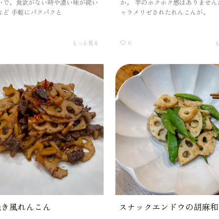
いで、食欲がない時や濃い味が続い
か。 芋のホクホク感はありません
など 手軽にパクパクと
ャラメリゼされたれんこんが、
もっと見る
0
焼き風れんこん
スナックエンドウの胡麻和